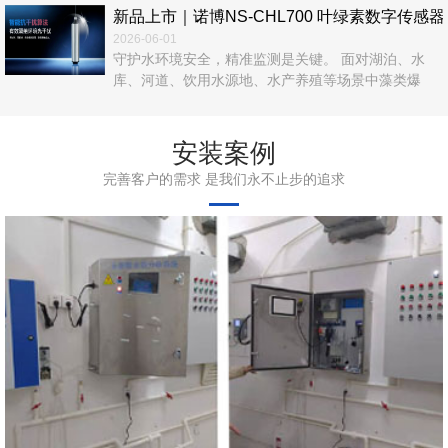
新品上市｜诺博NS‑CHL700 叶绿素数字传
2026-06-01
守护水环境安全，精准监测是关键。 面对湖泊、水
库、河道、饮用水源地、水产养殖等场景中藻类爆
发、富营养化、水华风险等难题，传统人工采样、实
验室检测效率低、数据滞后、运维繁琐，难以满足实
时在线管控需求。 诺博仪器自主研发，NS‑CHL700
安装案例
叶绿素数字传感器正式上市！以光学荧光法为核心，
完善客户的需求 是我们永不止步的追求
无试剂、无污染、高精度、易集成，为水体叶绿素a在
线监测提供一站式解决方案。 ...