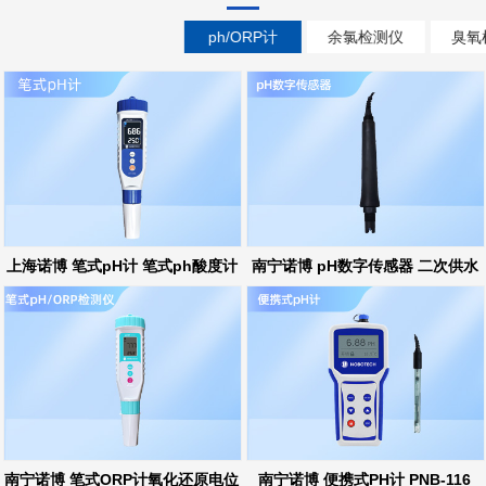
ph/ORP计
余氯检测仪
臭氧
上海诺博 笔式pH计 笔式ph酸度计
南宁诺博 pH数字传感器 二次供水
ph在线监测
南宁诺博 笔式ORP计氧化还原电位
南宁诺博 便携式PH计 PNB-116