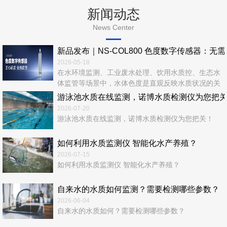
新闻动态
News Center
新品发布｜NS‑COL800 色度数字传感器：无
2026-05-18
在水环境监测、工业废水处理、饮用水质控、生态水
体监管等场景中，水体色度是直观反映水质状况的关
键指标。传统色度检测依赖实验室化学法，流程繁
游泳池水质在线监测，诺博水质检测仪为您把
琐、耗时长、易产生二次污染，难以满足实时、在
2026-07-20
线、连续、无人值守的现代监测需求。 诺博仪器全
游泳池水质在线监测，诺博水质检测仪为您把关！
新推出—NS‑COL800 色度数字传感器，以光学检测
+ 数字通信 + 智能运维一体化设计，为水质色度在线
如何利用水质监测仪 智能化水产养殖？
监测...
2026-07-15
如何利用水质监测仪 智能化水产养殖？
自来水的水质如何监测？需要检测哪些参数？
2026-06-04
自来水的水质如何？需要检测哪些参数？